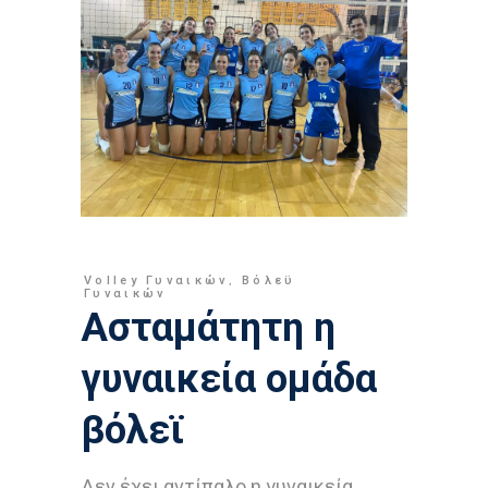
Volley Γυναικών
,
Βόλεϋ
Γυναικών
Aσταμάτητη η
γυναικεία ομάδα
βόλεϊ
Δεν έχει αντίπαλο η γυναικεία