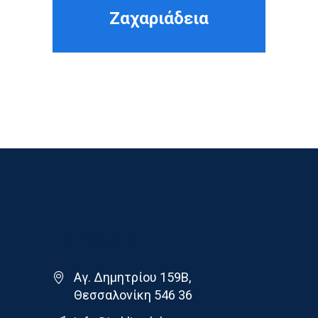
Ζαχαριάδεια
Γ.Σ. Ηρακλης
Αγ. Δημητρίου 159Β,
Θεσσαλονίκη 546 36