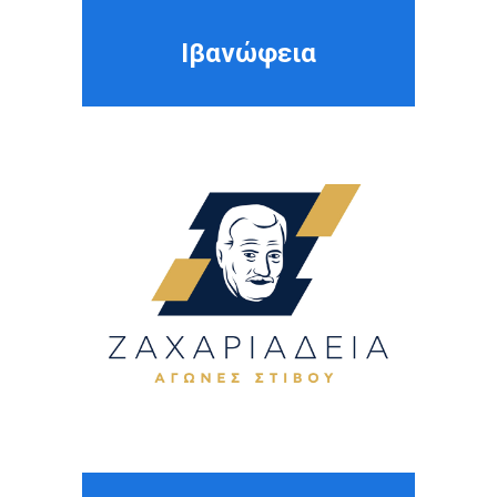
Ιβανώφεια