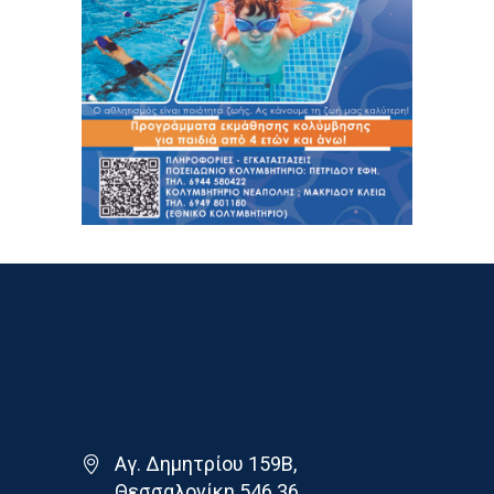
Γ.Σ. Ηρακλης
Αγ. Δημητρίου 159Β,
Θεσσαλονίκη 546 36