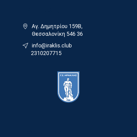
Γ.Σ. Ηρακλης
Αγ. Δημητρίου 159Β,
Θεσσαλονίκη 546 36
info@iraklis.club
2310207715
Τελευταια Νεα