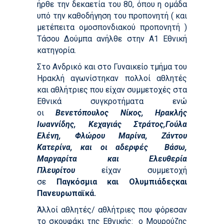
ήρθε την δεκαετία του 80, όπου η ομάδα
υπό την καθοδήγηση του προπονητή ( και
μετέπειτα ομοσπονδιακού προπονητή )
Τάσου Δούμπα ανήλθε στην Α1 Εθνική
κατηγορία.
Στο Ανδρικό και στο Γυναικείο τμήμα του
Ηρακλή αγωνίστηκαν πολλοί αθλητές
και αθλήτριες που είχαν συμμετοχές στα
Εθνικά συγκροτήματα ενώ
οι
Βενετόπουλος Νίκος, Ηρακλής
Ιωαννίδης, Κεχαγιάς Στράτος,Γούλα
Ελένη, Φλώρου Μαρίνα, Ζάντου
Κατερίνα, και οι αδερφές Βάσω,
Μαργαρίτα και Ελευθερία
Πλευρίτου
είχαν συμμετοχή
σε
Παγκόσμια και Ολυμπιάδεςκαι
Πανευρωπαϊκά.
Άλλοί αθλητές/ αθλήτριες που φόρεσαν
το σκουφάκι της Εθνικής: ο Μουρούζης