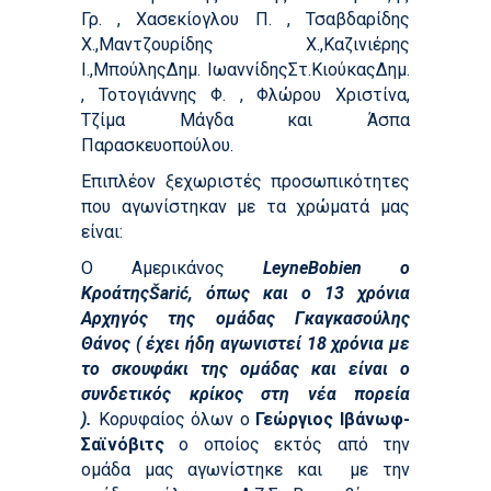
Γρ. , Χασεκίογλου Π. , Τσαβδαρίδης
Χ.,Μαντζουρίδης Χ.,Καζινιέρης
Ι.,ΜπούληςΔημ. ΙωαννίδηςΣτ.ΚιούκαςΔημ.
, Τοτογιάννης Φ. , Φλώρου Χριστίνα,
Τζίμα Μάγδα και Άσπα
Παρασκευοπούλου.
Επιπλέον ξεχωριστές προσωπικότητες
που αγωνίστηκαν με τα χρώματά μας
είναι:
Ο Αμερικάνος
LeyneBobien ο
ΚροάτηςŠarić, όπως και ο 13 χρόνια
Αρχηγός της ομάδας Γκαγκασούλης
Θάνος ( έχει ήδη αγωνιστεί 18 χρόνια με
το σκουφάκι της ομάδας και είναι ο
συνδετικός κρίκος στη νέα πορεία
).
Κορυφαίος όλων ο
Γεώργιος Ιβάνωφ-
Σαϊνόβιτς
ο οποίος εκτός από την
ομάδα μας αγωνίστηκε και με την