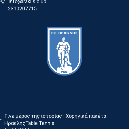
info@iraklis.club
2310207715
Τελευταια Νεα
Γίνε μέρος της ιστορίας | Χορηγικά πακέτα
ΗρακλήςTable Tennis