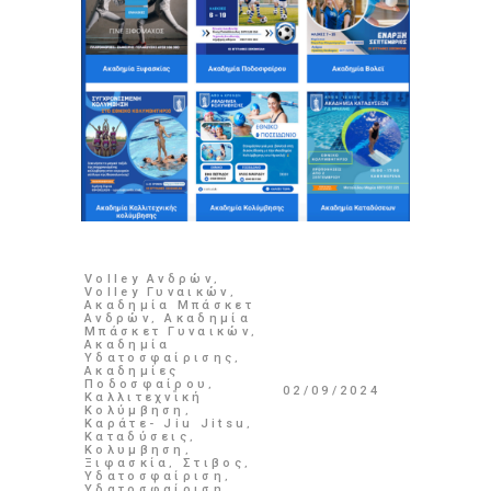
Volley Ανδρών
,
Volley Γυναικών
,
Ακαδημία Μπάσκετ
Ανδρών
,
Ακαδημία
Μπάσκετ Γυναικών
,
Ακαδημία
Υδατοσφαίρισης
,
Ακαδημίες
Ποδοσφαίρου
,
02/09/2024
Καλλιτεχνική
Κολύμβηση
,
Καράτε- Jiu Jitsu
,
Καταδύσεις
,
Κολυμβηση
,
Ξιφασκία
,
Στιβος
,
Υδατοσφαίριση
,
Υδατοσφαίριση