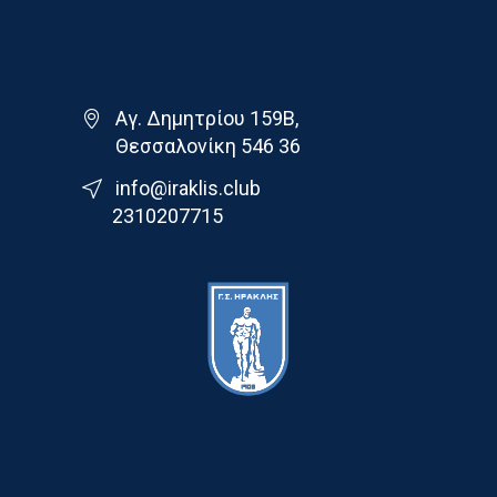
Γ.Σ. Ηρακλης
Αγ. Δημητρίου 159Β,
Θεσσαλονίκη 546 36
info@iraklis.club
2310207715