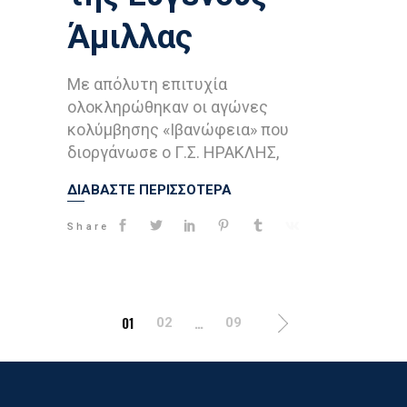
Άμιλλας
Με απόλυτη επιτυχία
ολοκληρώθηκαν οι αγώνες
κολύμβησης «Ιβανώφεια» που
διοργάνωσε ο Γ.Σ. ΗΡΑΚΛΗΣ,
ΔΙΑΒΑΣΤΕ ΠΕΡΙΣΣΟΤΕΡΑ
Share
Posts
01
…
02
09
Navigation