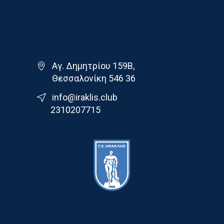
Γ.Σ. Ηρακλης
Αγ. Δημητρίου 159Β,
Θεσσαλονίκη 546 36
info@iraklis.club
2310207715