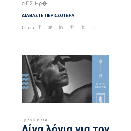
ο Γ.Σ. Ηρ�
ΔΙΑΒΑΣΤΕ ΠΕΡΙΣΣΟΤΕΡΑ
Share
Ιβανώφεια
Λίγα λόγια για τον