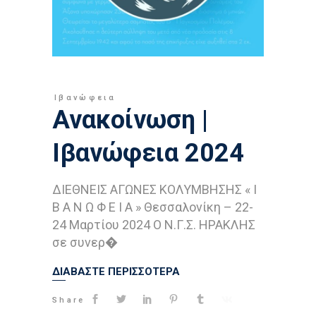
Ιβανώφεια
Ανακοίνωση |
Ιβανώφεια 2024
ΔΙΕΘΝΕΙΣ ΑΓΩΝΕΣ ΚΟΛΥΜΒΗΣΗΣ « Ι
Β Α Ν Ω Φ Ε Ι Α » Θεσσαλονίκη – 22-
24 Μαρτίου 2024 Ο N.Γ.Σ. ΗΡΑΚΛΗΣ
σε συνερ�
ΔΙΑΒΑΣΤΕ ΠΕΡΙΣΣΟΤΕΡΑ
Share