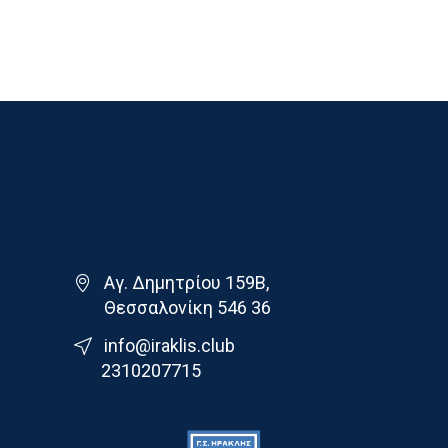
Γ.Σ. Ηρακλης
Αγ. Δημητρίου 159Β,
Θεσσαλονίκη 546 36
info@iraklis.club
2310207715