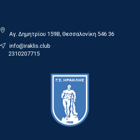
Γ.Σ. Ηρακλης
Αγ. Δημητρίου 159Β, Θεσσαλονίκη 546 36
info@iraklis.club
2310207715