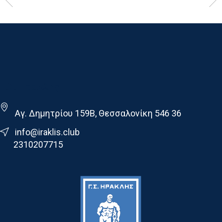
Γ.Σ. Ηρακλης
Αγ. Δημητρίου 159Β, Θεσσαλονίκη 546 36
info@iraklis.club
2310207715