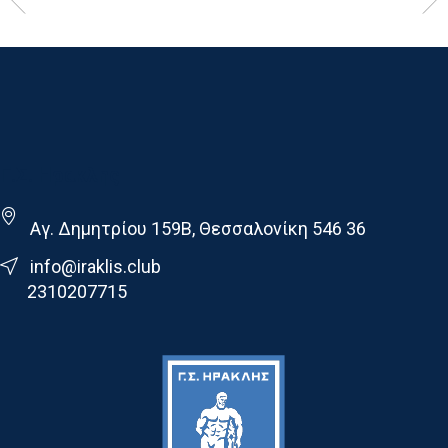
Γ.Σ. Ηρακλης
Αγ. Δημητρίου 159Β, Θεσσαλονίκη 546 36
info@iraklis.club
2310207715