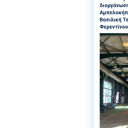
διοργάνωση
Αμπελοκήπω
Βασιλική Τ
Φερεντίνου