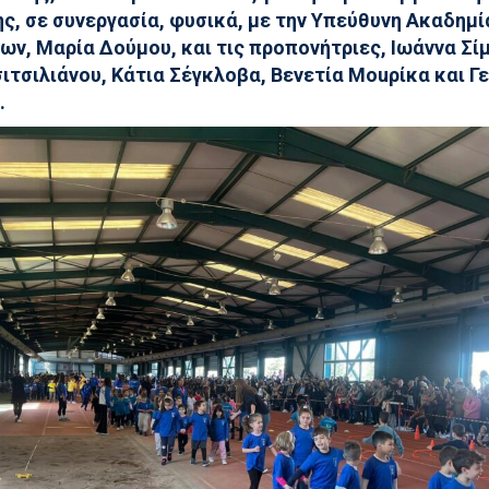
ς, σε συνεργασία, φυσικά, με την Υπεύθυνη Ακαδημί
ν, Μαρία Δούμου, και τις προπονήτριες, Ιωάννα Σί
σιτσιλιάνου, Κάτια Σέγκλοβα, Βενετία Mouρίκα και Γ
.