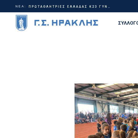
ΝΕΑ:
Γίνε μέρος της ιστορίας | Χορηγικά πακέτα ΗρακλήςTable Tennis
ΠΡΩΤΑΘΛΗΤΡΙΕΣ ΕΛΛΑΔΑΣ Κ23 ΓΥΝΑΙΚΩΝ!
ΣΥΛΛΟΓ
Διοίκη
Ιστορία
Τίτλοι
Εγκατα