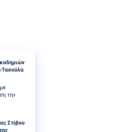
ρισης
Ακαδημιών
 «Τασούλα
 με
ηση την
ας Στίβου
 της