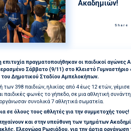
Ακαδημιών!
Στίβος
Ακαδημία Υδατοσφαί
Κολύμβηση
Ακαδημία Ξιφασκίας
Share
Συγχρονισμένη Κολύμβηση
Καταδύσεις
Χειροσφαίριση Ανδρών
Ξιφασκία
 επιτυχία πραγματοποιήθηκαν οι παιδικοί αγώνες 
περασμένο Σάββατο (9/11) στο Κλειστό Γυμναστήριο
Πινγκ Πονγκ
 του Δημοτικού Σταδίου Αμπελοκήπων.
Ποδηλασία
 των 398 παιδιών, ηλικίας από 4 έως 12 ετών, γέμισε
ι παιδικές φωνές το γήπεδο, σε μια αθλητική συνάντ
ιοργάνωσαν συνολικά 7 αθλητικά σωματεία.
ια σε όλους τους αθλητές για την συμμετοχής τους!
πηγαίνουν και στην υπεύθυνη των τμημάτων Ακαδημί
ρακλής, Ελεονώρα Ρωσιάδου, για την άρτια οργάνωση