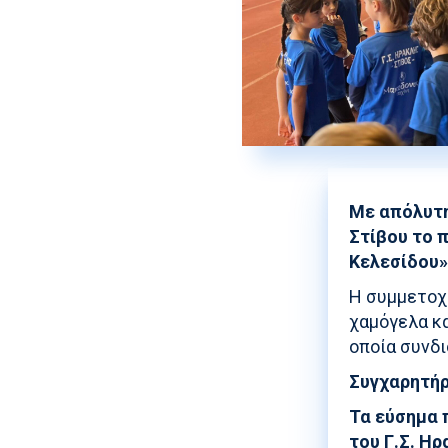
Με απόλυτη
Στίβου το 
Κελεσίδου»
Η συμμετοχή
χαμόγελα κα
οποία συνδ
Συγχαρητήρ
Τα εύσημα 
του Γ.Σ. Η