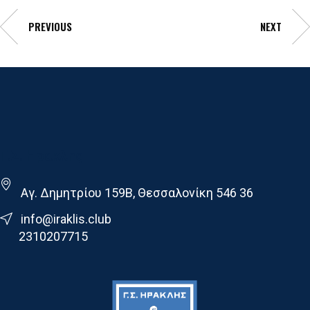
PREVIOUS
NEXT
Γ.Σ. Ηρακλης
Αγ. Δημητρίου 159Β, Θεσσαλονίκη 546 36
info@iraklis.club
2310207715