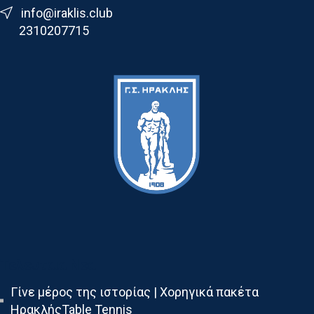
info@iraklis.club
2310207715
Τελευταια Νεα
Γίνε μέρος της ιστορίας | Χορηγικά πακέτα
ΗρακλήςTable Tennis