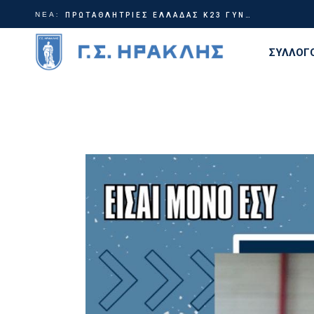
ΝΕΑ:
ΠΡΩΤΑΘΛΗΤΡΙΕΣ ΕΛΛΑΔΑΣ Κ23 ΓΥΝΑΙΚΩΝ!
Αποτελέσματα Πανελλήνιο Πρωτάθλημα Κ20 – Τρίκαλα
ΣΥΛΛΟΓ
Διοίκη
Ιστορία
Τίτλοι
Εγκατα