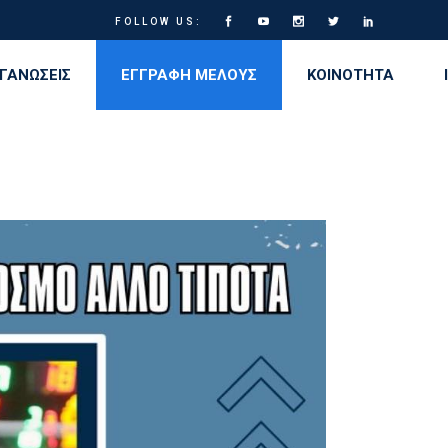
FOLLOW US:
ΓΑΝΩΣΕΙΣ
ΕΓΓΡΑΦΗ ΜΕΛΟΥΣ
ΚΟΙΝΟΤΗΤΑ
α
 για την Ισότητα των Φύλων στον Γ.Σ. Ηρακλής
κλειοι Αγώνες
ρου
νώφεια
Μητρώο εθελοντών αιμοδοτών Γ.Σ. Ηρακλής
αριάδεια
 Camp
ων
ς
βηση