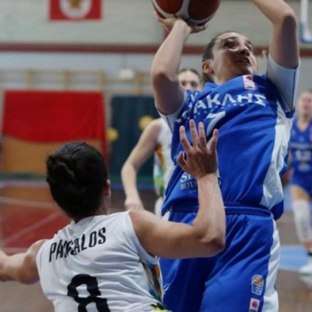
Στίβος
Ακαδημία Υδατοσφαί
Κολύμβηση
Ακαδημία Ξιφασκίας
Συγχρονισμένη Κολύμβηση
Καταδύσεις
Χειροσφαίριση Ανδρών
Ξιφασκία
Πινγκ Πονγκ
Ποδηλασία