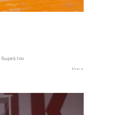
ή δωρεά του
Share