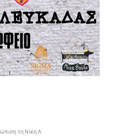
τώπιση τη Νίκη Λ