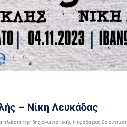
κλής – Νίκη Λευκάδας
α πλαίσια της 5ης αγωνιστικής η ομάδα μας θα αντιμε