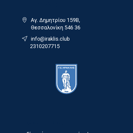
Γ.Σ. Ηρακλης
Αγ. Δημητρίου 159Β,
Θεσσαλονίκη 546 36
info@iraklis.club
2310207715
Τελευταια Νεα