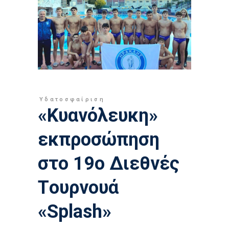
Υδατοσφαίριση
«Κυανόλευκη»
εκπροσώπηση
στο 19ο Διεθνές
Tουρνουά
«Splash»