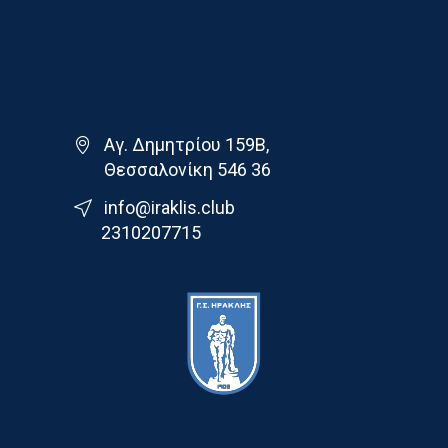
Γ.Σ. Ηρακλης
Αγ. Δημητρίου 159Β,
Θεσσαλονίκη 546 36
info@iraklis.club
2310207715