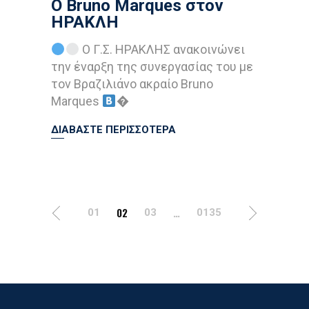
Ο Bruno Marques στον
ΗΡΑΚΛΗ
Ο Γ.Σ. ΗΡΑΚΛΗΣ ανακοινώνει
την έναρξη της συνεργασίας του με
τον Βραζιλιάνο ακραίο Bruno
Marques
�
ΔΙΑΒΑΣΤΕ ΠΕΡΙΣΣΟΤΕΡΑ
Posts
02
…
01
03
0135
Navigation