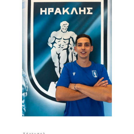
Χάντμπολ