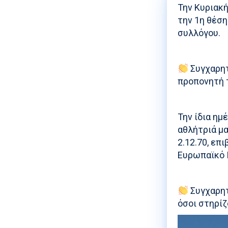
Την Κυριακή
την 1η θέση
συλλόγου.
Συγχαρητ
προπονητή 
Την ίδια ημ
αθλήτριά μα
2.12.70, επ
Ευρωπαϊκό 
Συγχαρητ
όσοι στηρί