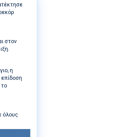
κατέκτησε
 ρεκόρ
αι στον
ιξη.
γιο, η
ε επίδοση
 το
ε όλους