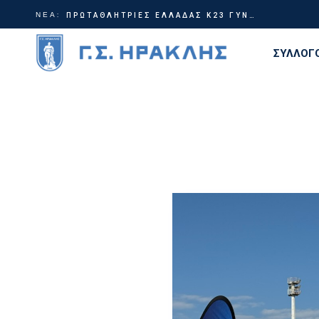
ΝΕΑ:
Γίνε μέρος της ιστορίας | Χορηγικά πακέτα ΗρακλήςTable Tennis
ΠΡΩΤΑΘΛΗΤΡΙΕΣ ΕΛΛΑΔΑΣ Κ23 ΓΥΝΑΙΚΩΝ!
ΣΥΛΛΟΓ
Διοίκη
Ιστορία
Τίτλοι
Εγκατα