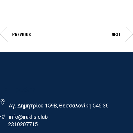
PREVIOUS
NEXT
Γ.Σ. Ηρακλης
Αγ. Δημητρίου 159Β, Θεσσαλονίκη 546 36
info@iraklis.club
2310207715