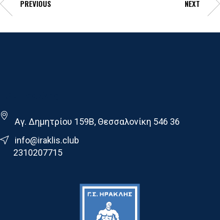
PREVIOUS
NEXT
Γ.Σ. Ηρακλης
Αγ. Δημητρίου 159Β, Θεσσαλονίκη 546 36
info@iraklis.club
2310207715