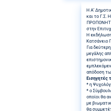
Η Α’ Δημοτι
και το Γ.Σ
ΠΡΟΠΟΝΗΤΗΣ
στην Επιτυχί
Η εκδήλωση 
Κατσάνειο Γ
Για δεύτερ
μεγάλης απή
επιστημονι
εμπλεκόμενο
απόδοση τω
Εισηγητές 
* η Ψυχολόγ
* ο Σύμβουλ
οποίοι θα α
με βιωματικ
θα συμμετέχ