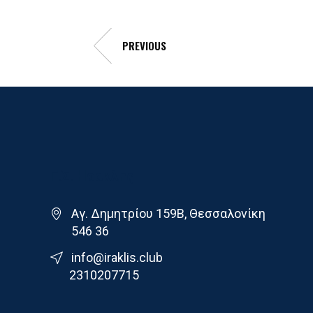
PREVIOUS
Γ.Σ. Ηρακλης
Αγ. Δημητρίου 159Β, Θεσσαλονίκη
546 36
info@iraklis.club
2310207715