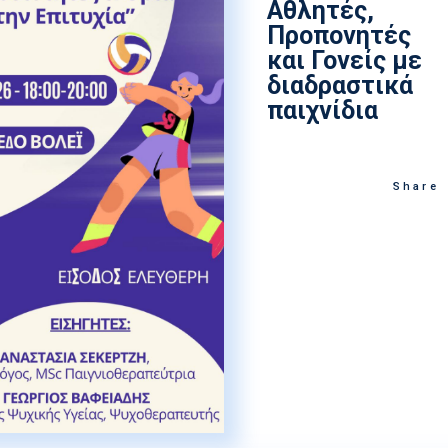
Αθλητές,
Στίβος
Ακαδημία Υδατοσφαί
Προπονητές
και Γονείς με
Κολύμβηση
Ακαδημία Ξιφασκίας
διαδραστικά
Συγχρονισμένη Κολύμβηση
παιχνίδια
Καταδύσεις
Χειροσφαίριση Ανδρών
Share
Ξιφασκία
Πινγκ Πονγκ
Ποδηλασία