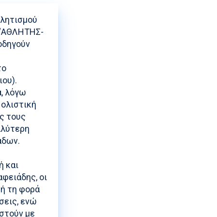
θλητισμού
 ‘‘ΑΘΛΗΤΗΣ-
οδηγούν
το
ου).
α, λόγω
 ολιστική
ς τους
αλύτερη
άδων.
ή και
αφειάδης, οι
τή τη φορά
σεις, ενώ
αστούν με