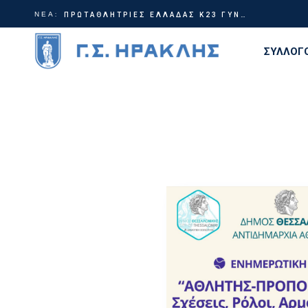
ΝΕΑ:
Γίνε μέρος της ιστορίας | Χορηγικά πακέτα ΗρακλήςTable Tennis
ΠΡΩΤΑΘΛΗΤΡΙΕΣ ΕΛΛΑΔΑΣ Κ23 ΓΥΝΑΙΚΩΝ!
ΣΥΛΛΟΓ
Διοίκη
Ιστορία
Τίτλοι
Εγκατα