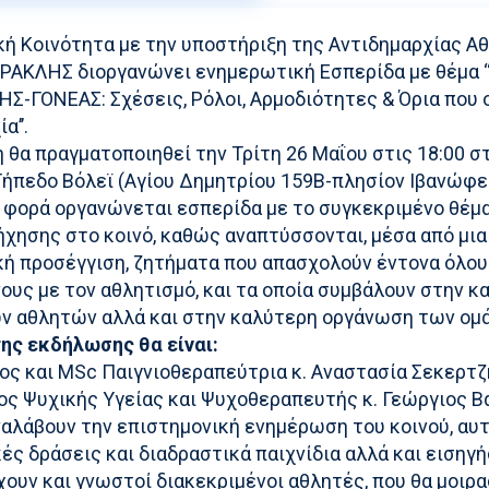
κή Κοινότητα με την υποστήριξη της Αντιδημαρχίας Α
. ΗΡΑΚΛΗΣ διοργανώνει ενημερωτική Εσπερίδα με θέμα
-ΓΟΝΕΑΣ: Σχέσεις, Ρόλοι, Αρμοδιότητες & Όρια που 
α’’.
θα πραγματοποιηθεί την Τρίτη 26 Μαΐου στις 18:00 σ
ήπεδο Βόλεϊ (Αγίου Δημητρίου 159Β-πλησίον Ιβανώφει
η φορά οργανώνεται εσπερίδα με το συγκεκριμένο θέμ
χησης στο κοινό, καθώς αναπτύσσονται, μέσα από μια
κή προσέγγιση, ζητήματα που απασχολούν έντονα όλου
υς με τον αθλητισμό, και τα οποία συμβάλουν στην κ
ν αθλητών αλλά και στην καλύτερη οργάνωση των ομ
της εκδήλωσης θα είναι:
ος και MSc Παιγνιοθεραπεύτρια κ. Αναστασία Σεκερτζ
ος Ψυχικής Υγείας και Ψυχοθεραπευτής κ. Γεώργιος Β
ναλάβουν την επιστημονική ενημέρωση του κοινού, αυ
ές δράσεις και διαδραστικά παιχνίδια αλλά και εισηγή
ουν και γνωστοί διακεκριμένοι αθλητές, που θα μοιρ