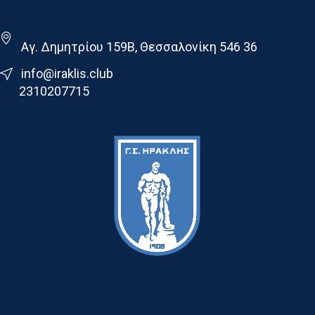
Γ.Σ. Ηρακλης
Αγ. Δημητρίου 159Β, Θεσσαλονίκη 546 36
info@iraklis.club
2310207715