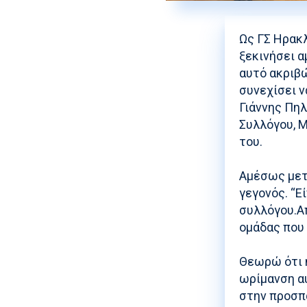
Ως ΓΣ Ηρακλ
ξεκινήσει 
αυτό ακριβώ
συνεχίσει ν
Γιάννης Πηλ
Συλλόγου, Μ
του.
Αμέσως μετά
γεγονός.
“Ε
συλλόγου.Α
ομάδας που
Θεωρώ ότι η
ωρίμανση α
στην προσπά