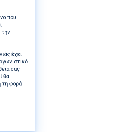
όνο που
ι
 την
νιάς έχει
ταγωνιστικό
θεια σας
ί θα
ή τη φορά