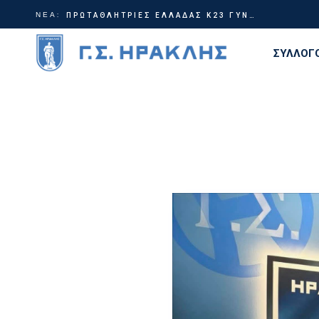
ΝΕΑ:
Γίνε μέρος της ιστορίας | Χορηγικά πακέτα ΗρακλήςTable Tennis
ΠΡΩΤΑΘΛΗΤΡΙΕΣ ΕΛΛΑΔΑΣ Κ23 ΓΥΝΑΙΚΩΝ!
ΣΥΛΛΟΓ
Διοίκη
Ιστορία
Τίτλοι
Εγκατα