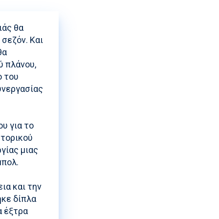
ιάς θα
σεζόν. Και
θα
ύ πλάνου,
ο του
υνεργασίας
υ για το
στορικού
γίας μιας
μπολ.
ια και την
ηκε δίπλα
α έξτρα