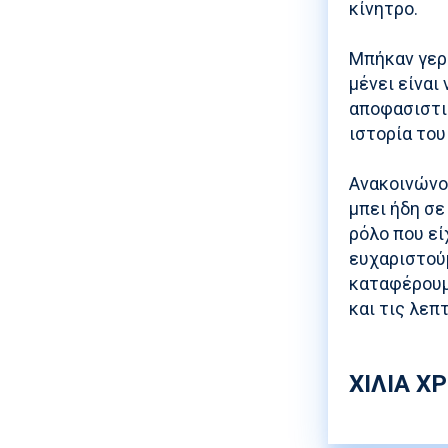
κίνητρο.
Μπήκαν γερά
μένει είναι
αποφασιστικ
ιστορία του
Ανακοινώνου
μπει ήδη σε
ρόλο που εί
ευχαριστούμ
καταφέρουμ
και τις λεπ
ΧΙΛΙΑ Χ