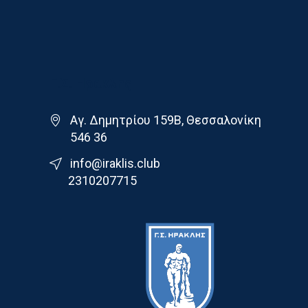
Γ.Σ. Ηρακλης
Αγ. Δημητρίου 159Β, Θεσσαλονίκη
546 36
info@iraklis.club
2310207715