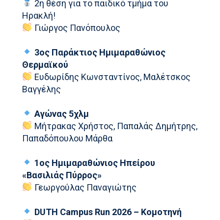
2η θέση για το παιδικό τμήμα του
Ηρακλή!
Γιώργος Πανόπουλος
3ος Παράκτιος Ημιμαραθώνιος
Θερμαϊκού
Ευδωρίδης Κωνσταντίνος, Μαλέτσκος
Βαγγέλης
Αγώνας 5χλμ
Μήτρακας Χρήστος, Παπαλάς Δημήτρης,
Παπαδόπουλου Μάρθα
1ος Ημιμαραθώνιος Ηπείρου
«Βασιλιάς Πύρρος»
Γεωργούλας Παναγιώτης
DUTH Campus Run 2026 – Κομοτηνή