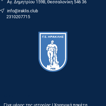
Αγ. Δημητρίου 159Β, Θεσσαλονίκη 546 36
info@iraklis.club
2310207715
Τελευταια Νεα
Γίνε μέρος της ιστορίας | Χορηγικά πακέτα