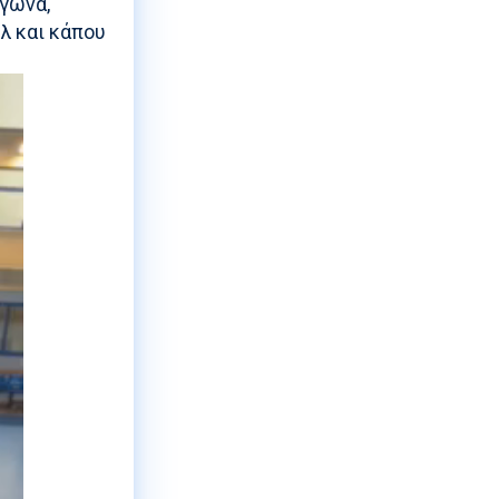
αγώνα,
ολ και κάπου