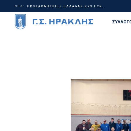
ΝΕΑ:
Γίνε μέρος της ιστορίας | Χορηγικά πακέτα ΗρακλήςTable Tennis
ΠΡΩΤΑΘΛΗΤΡΙΕΣ ΕΛΛΑΔΑΣ Κ23 ΓΥΝΑΙΚΩΝ!
ΣΥΛΛΟΓ
Διοίκη
Ιστορία
Τίτλοι
Εγκατα