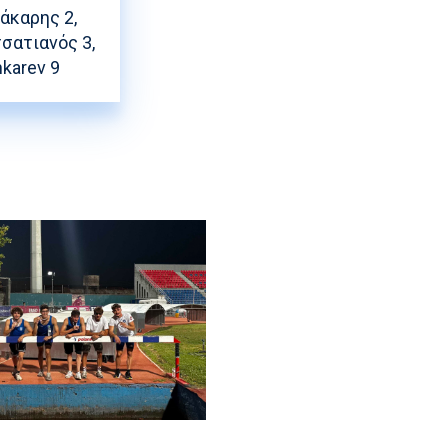
άκαρης 2,
τσατιανός 3,
hkarev 9