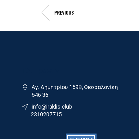
PREVIOUS
Γ.Σ. Ηρακλης
Αγ. Δημητρίου 159Β, Θεσσαλονίκη
546 36
info@iraklis.club
2310207715