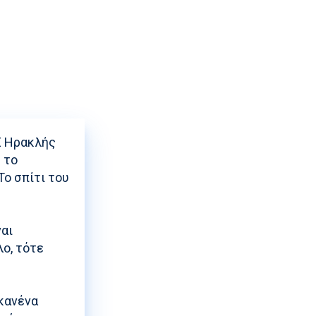
ρισης
Σ Ηρακλής
 το
Το σπίτι του
ναι
λο, τότε
 κανένα