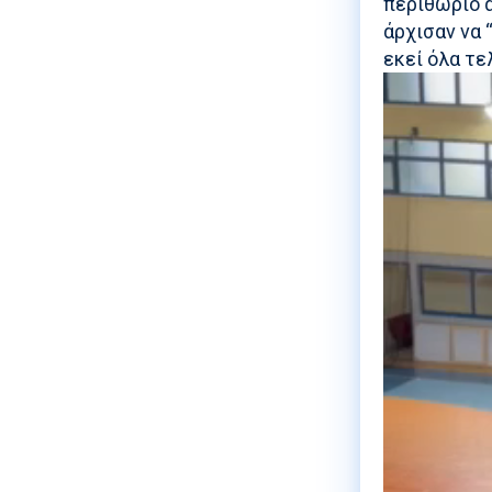
περιθώριο α
άρχισαν να 
εκεί όλα τε
Video
Player