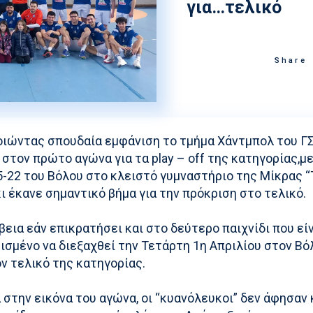
για…τελικό
Στίβος
Ακαδημία Υδατοσφαί
Κολύμβηση
Ακαδημία Ξιφασκίας
Share
Συγχρονισμένη Κολύμβηση
Καταδύσεις
Χειροσφαίριση Ανδρών
ιώντας σπουδαία εμφάνιση το τμήμα Χάντμπολ του Γ
Ξιφασκία
στον πρώτο αγώνα για τα play – off της κατηγορίας,με
Πινγκ Πονγκ
-22 του Βόλου στο κλειστό γυμναστήριο της Μίκρας “
ι έκανε σημαντικό βήμα για την πρόκριση στο τελικό.
Ποδηλασία
ίβεια εάν επικρατήσει και στο δεύτερο παιχνίδι που εί
σμένο να διεξαχθεί την Τετάρτη 1η Απριλίου στον Βό
ν τελικό της κατηγορίας.
ά στην εικόνα του αγώνα, οι “κυανόλευκοι” δεν άφησαν