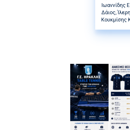
Ιωαννίδης Ε
Δάιος, Ίλερ
Κουκμίσης Κ