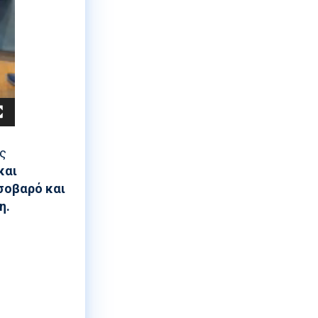
ας
και
 σοβαρό και
η.