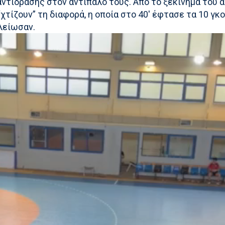
ντίδρασης στον αντίπαλό τους. Από το ξεκίνημα του 
“χτίζουν” τη διαφορά, η οποία στο 40′ έφτασε τα 10 γκ
λείωσαν.