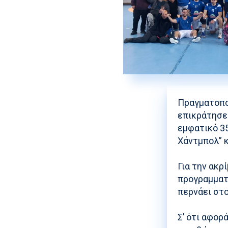
Πραγματοπο
επικράτησε 
εμφατικό 35
Χάντμπολ” κ
Για την ακρ
προγραμματι
περνάει στο
Σ’ ότι αφορ