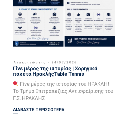
Ανακοινώσεις
24/07/2026
Γίνε μέρος της ιστορίας | Χορηγικά
πακέτα ΗρακλήςTable Tennis
Γίνε μέρος της ιστορίας του ΗΡΑΚΛΗ!
Το Τμήμα Επιτραπέζιας Αντισφαίρισης του
Γ.Σ. ΗΡΑΚΛΗΣ
ΔΙΑΒΑΣΤΕ ΠΕΡΙΣΣΟΤΕΡΑ