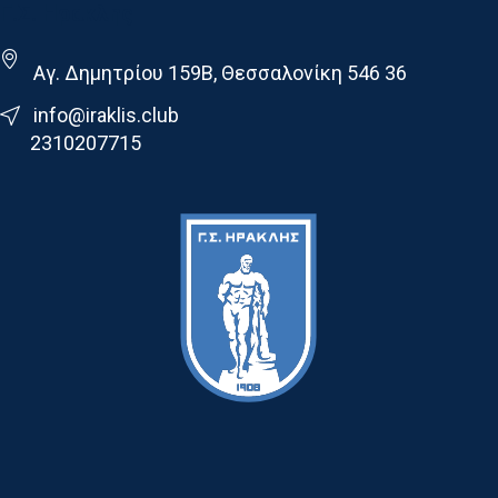
Γ.Σ. Ηρακλης
Αγ. Δημητρίου 159Β, Θεσσαλονίκη 546 36
info@iraklis.club
2310207715