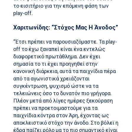
το εισιτήριο για την επόμενη φάση των
play-off.
Χαριτωνίδης: “Στόχος Μας Η Άνοδος”
“Έτσι πρέπει να παρουσιαζόμαστε. Τα play-
off το έχω ξαναπεί είναι ένα εντελώς
διαφορετικό πρωτάθλημα. Δεν έχει
σημασία το τι έχει προηγηθεί στην
κανονική διάρκεια, αυτά τα παιχνίδια πέρα
από τα αγωνιστικά χρειάζονται
συγκέντρωση, ψυχισμό ώστε να τα
τελειώνεις όσο το δυνατόν πιο γρήγορα.
Πλέον μετά από λίγες ημέρες ξεκούραση
πρέπει να προετοιμαστούμε για τα
παιχνίδια κόντρα στον Άρη, έχοντας ως
αποκλειστικό στόχο την άνοδο. Στο βόλεϊ η
έδρα παίζει ρόλο μα το πιο σημαντικό είναι