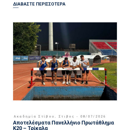
ΔΙΑΒΑΣΤΕ ΠΕΡΙΣΣΟΤΕΡΑ
Ακαδημία Στίβου
,
Στιβος
08/07/2026
Αποτελέσματα Πανελλήνιο Πρωτάθλημα
Κ20 – Τρίκαλα