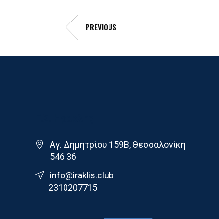
PREVIOUS
Γ.Σ. Ηρακλης
Αγ. Δημητρίου 159Β, Θεσσαλονίκη
546 36
info@iraklis.club
2310207715