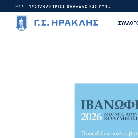
ΝΕΑ:
Γίνε μέρος της ιστορίας | Χορηγικά πακέτα ΗρακλήςTable Tennis
ΠΡΩΤΑΘΛΗΤΡΙΕΣ ΕΛΛΑΔΑΣ Κ23 ΓΥΝΑΙΚΩΝ!
ΣΥΛΛΟΓ
Διοίκη
Ιστορία
Τίτλοι
Εγκατα