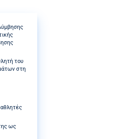
ολύμβησης
τικής
βησης
θλητή του
μάτων στη
 αθλητές
της ως