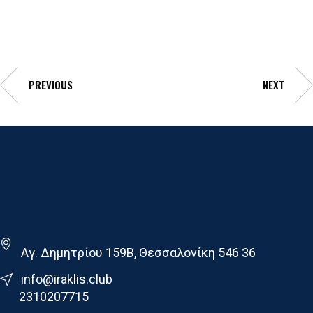
PREVIOUS
NEXT
Γ.Σ. Ηρακλης
Αγ. Δημητρίου 159Β, Θεσσαλονίκη 546 36
info@iraklis.club
2310207715