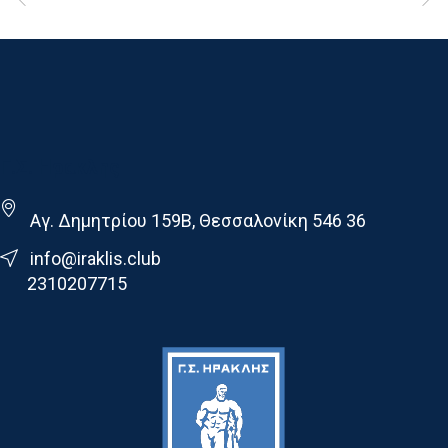
Γ.Σ. Ηρακλης
Αγ. Δημητρίου 159Β, Θεσσαλονίκη 546 36
info@iraklis.club
2310207715