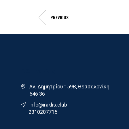
PREVIOUS
Γ.Σ. Ηρακλης
Αγ. Δημητρίου 159Β, Θεσσαλονίκη
546 36
info@iraklis.club
2310207715