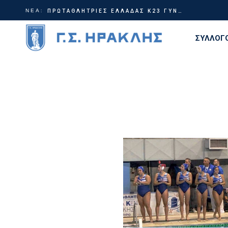
ΝΕΑ:
Γίνε μέρος της ιστορίας | Χορηγικά πακέτα ΗρακλήςTable Tennis
ΠΡΩΤΑΘΛΗΤΡΙΕΣ ΕΛΛΑΔΑΣ Κ23 ΓΥΝΑΙΚΩΝ!
ΣΥΛΛΟΓ
Διοίκη
Ιστορία
Τίτλοι
Εγκατα