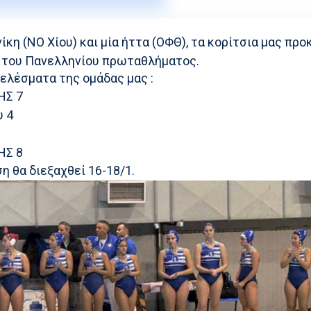
Στίβος
Ακαδημία Υδατοσφαί
Share
Κολύμβηση
Ακαδημία Ξιφασκίας
νίκη (ΝΟ Χίου) και μία ήττα (ΟΦΘ), τα κορίτσια μας πρ
η του Πανελληνίου πρωταθλήματος.
Συγχρονισμένη Κολύμβηση
ελέσματα της ομάδας μας :
Καταδύσεις
ΗΣ 7
υ 4
Χειροσφαίριση Ανδρών
0
Ξιφασκία
ΗΣ 8
ση θα διεξαχθεί 16-18/1.
Πινγκ Πονγκ
Ποδηλασία