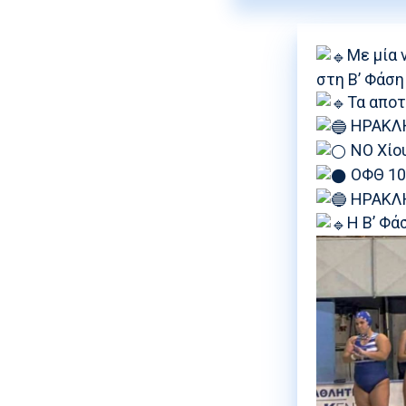
Με μία 
στη Β’ Φάσ
Τα αποτ
ΗΡΑΚΛ
ΝΟ Χίο
ΟΦΘ 1
ΗΡΑΚΛ
Η Β’ Φά