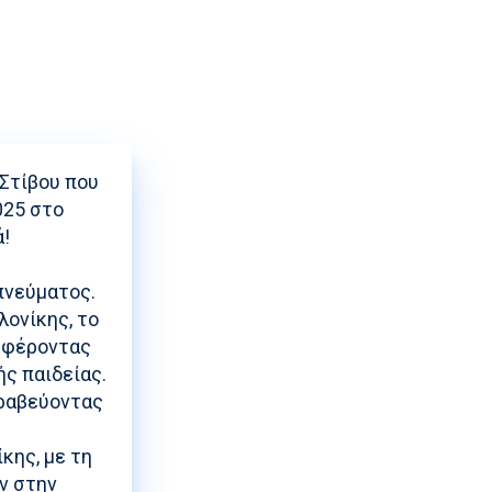
ρισης
 Στίβου που
025 στο
ά!
πνεύματος.
λονίκης, το
οσφέροντας
ς παιδείας.
βραβεύοντας
κης, με τη
ν στην