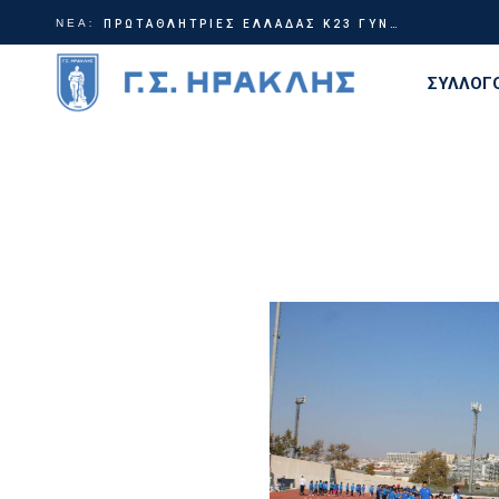
ΝΕΑ:
Γίνε μέρος της ιστορίας | Χορηγικά πακέτα ΗρακλήςTable Tennis
ΠΡΩΤΑΘΛΗΤΡΙΕΣ ΕΛΛΑΔΑΣ Κ23 ΓΥΝΑΙΚΩΝ!
ΣΥΛΛΟΓ
Διοίκη
Ιστορία
Τίτλοι
Εγκατα