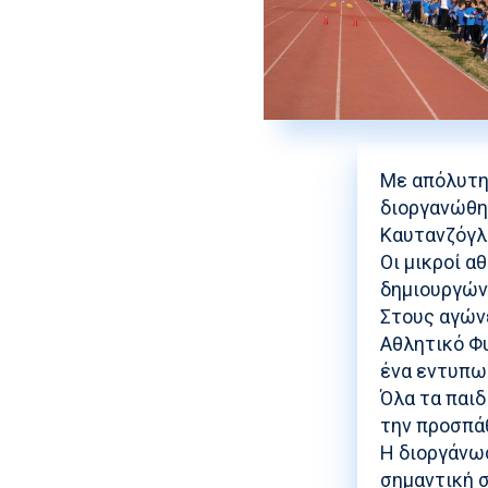
Με απόλυτη
διοργανώθηκ
Καυτανζόγλ
Οι μικροί α
δημιουργών
Στους αγώνε
Αθλητικό Φ
ένα εντυπωσ
Όλα τα παιδ
την προσπάθ
Η διοργάνωσ
σημαντική 