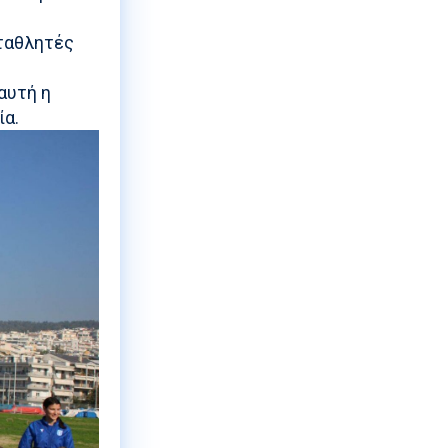
ωταθλητές
αυτή η
ία.