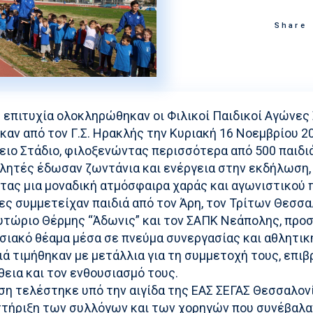
Στίβος
Ακαδημία Υδατοσφαί
Share
Κολύμβηση
Ακαδημία Ξιφασκίας
Συγχρονισμένη Κολύμβηση
Καταδύσεις
 επιτυχία ολοκληρώθηκαν οι Φιλικοί Παιδικοί Αγώνες
Χειροσφαίριση Ανδρών
αν από τον Γ.Σ. Ηρακλής την Κυριακή 16 Νοεμβρίου 2
Ξιφασκία
ειο Στάδιο, φιλοξενώντας περισσότερα από 500 παιδι
θλητές έδωσαν ζωντάνια και ενέργεια στην εκδήλωση,
Πινγκ Πονγκ
τας μια μοναδική ατμόσφαιρα χαράς και αγωνιστικού 
Ποδηλασία
ς συμμετείχαν παιδιά από τον Άρη, τον Τρίτων Θεσσα
υτώριο Θέρμης “Άδωνις” και τον ΣΑΠΚ Νεάπολης, πρ
ιακό θέαμα μέσα σε πνεύμα συνεργασίας και αθλητική
ιά τιμήθηκαν με μετάλλια για τη συμμετοχή τους, επι
εια και τον ενθουσιασμό τους.
η τελέστηκε υπό την αιγίδα της ΕΑΣ ΣΕΓΑΣ Θεσσαλονί
στήριξη των συλλόγων και των χορηγών που συνέβαλα