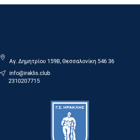
Γ.Σ. Ηρακλης
Αγ. Δημητρίου 159Β, Θεσσαλονίκη 546 36
info@iraklis.club
2310207715