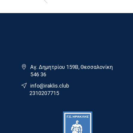
Γ.Σ. Ηρακλης
Αγ. Δημητρίου 159Β, Θεσσαλονίκη
546 36
info@iraklis.club
2310207715