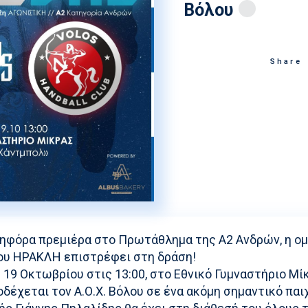
Βόλου
Στίβος
Ακαδημία Υδατοσφαί
Κολύμβηση
Ακαδημία Ξιφασκίας
Share
Συγχρονισμένη Κολύμβηση
Καταδύσεις
Χειροσφαίριση Ανδρών
Ξιφασκία
Πινγκ Πονγκ
Ποδηλασία
κηφόρα πρεμιέρα στο Πρωτάθλημα της Α2 Ανδρών, η ο
ου ΗΡΑΚΛΗ επιστρέφει στη δράση!
 19 Οκτωβρίου στις 13:00, στο Εθνικό Γυμναστήριο Μίκ
δέχεται τον Α.Ο.Χ. Βόλου σε ένα ακόμη σημαντικό παιχ