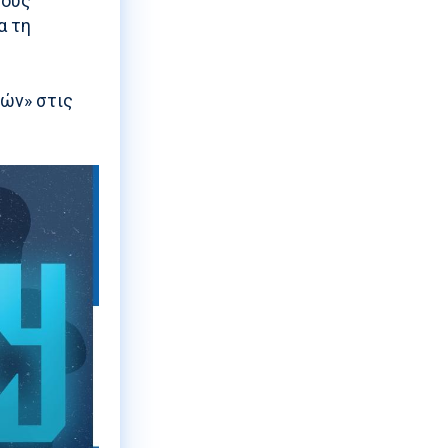
τους
α τη
ρών» στις