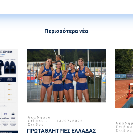
Περισσότερα νέα
Ακαδημία
Στίβου
,
13/07/2026
Ακαδη
Στιβος
Στίβου
ΠΡΩΤΑΘΛΗΤΡΙΕΣ ΕΛΛΑΔΑΣ
Στιβος