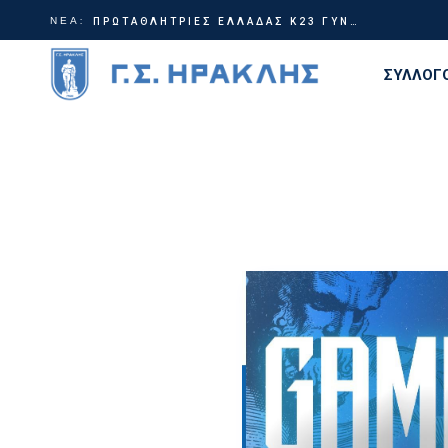
ΝΕΑ:
Γίνε μέρος της ιστορίας | Χορηγικά πακέτα ΗρακλήςTable Tennis
ΠΡΩΤΑΘΛΗΤΡΙΕΣ ΕΛΛΑΔΑΣ Κ23 ΓΥΝΑΙΚΩΝ!
ΣΥΛΛΟΓ
Διοίκη
Ιστορία
Τίτλοι
Εγκατα