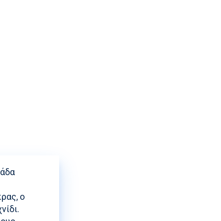
ρισης
μάδα
ρας, ο
νίδι.