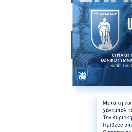
Μετά τη νι
χάντμπολ τ
Την Κυριακή
Ημίθεος υπο