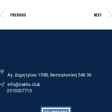
PREVIOUS
NEXT
Γ.Σ. Ηρακλης
Αγ. Δημητρίου 159Β, Θεσσαλονίκη 546 36
info@iraklis.club
2310207715