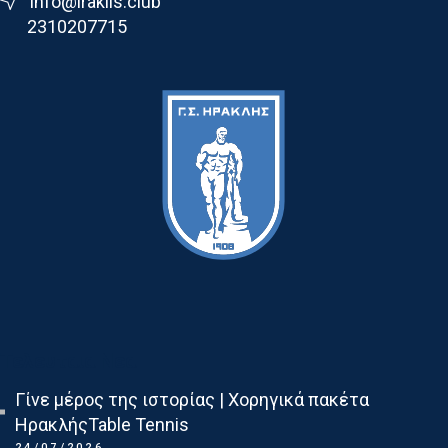
info@iraklis.club
2310207715
Τελευταια Νεα
Γίνε μέρος της ιστορίας | Χορηγικά πακέτα
ΗρακλήςTable Tennis
24/07/2026