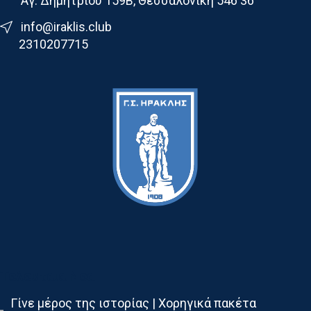
Αγ. Δημητρίου 159Β, Θεσσαλονίκη 546 36
info@iraklis.club
2310207715
Τελευταια Νεα
Γίνε μέρος της ιστορίας | Χορηγικά πακέτα