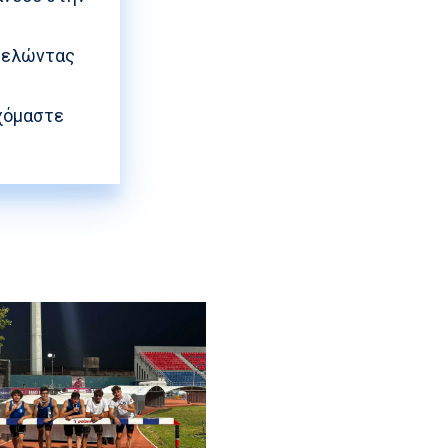
οτελώντας
υχόμαστε