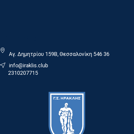
Γ.Σ. Ηρακλης
Αγ. Δημητρίου 159Β, Θεσσαλονίκη 546 36
info@iraklis.club
2310207715