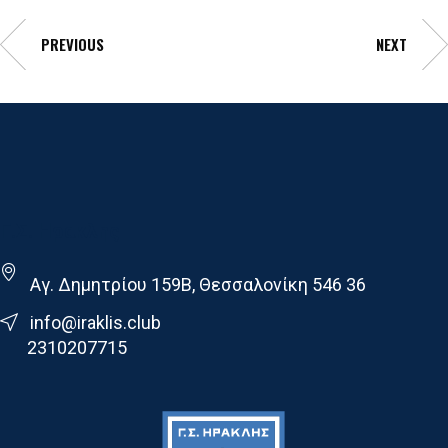
PREVIOUS
NEXT
Γ.Σ. Ηρακλης
Αγ. Δημητρίου 159Β, Θεσσαλονίκη 546 36
info@iraklis.club
2310207715