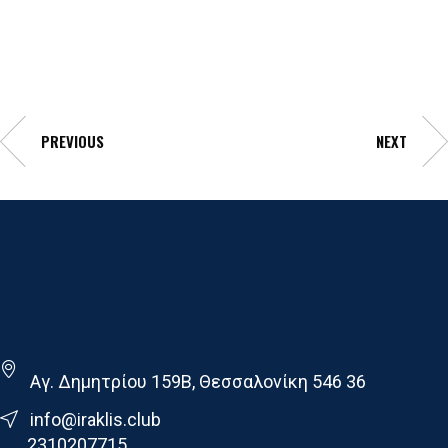
PREVIOUS
NEXT
Γ.Σ. Ηρακλης
Αγ. Δημητρίου 159Β, Θεσσαλονίκη 546 36
info@iraklis.club
2310207715