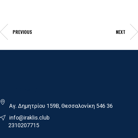
PREVIOUS
NEXT
Γ.Σ. Ηρακλης
Αγ. Δημητρίου 159Β, Θεσσαλονίκη 546 36
info@iraklis.club
2310207715