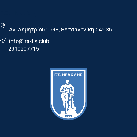
Γ.Σ. Ηρακλης
Αγ. Δημητρίου 159Β, Θεσσαλονίκη 546 36
info@iraklis.club
2310207715