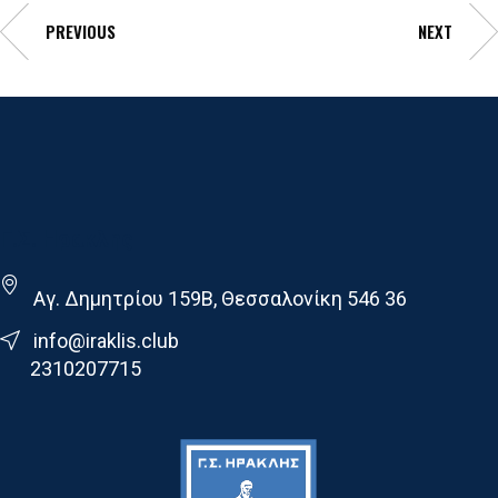
PREVIOUS
NEXT
Γ.Σ. Ηρακλης
Αγ. Δημητρίου 159Β, Θεσσαλονίκη 546 36
info@iraklis.club
2310207715