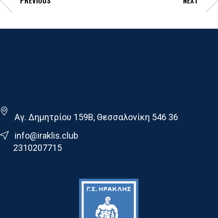
Γ.Σ. Ηρακλης
Αγ. Δημητρίου 159Β, Θεσσαλονίκη 546 36
info@iraklis.club
2310207715