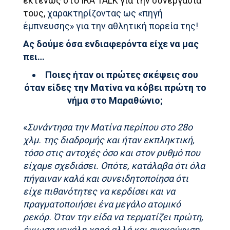
εκτενώς στο IRA TALK για την συνεργασία
τους,
χαρακτηρίζοντας ως «πηγή
έμπνευσης» για την αθλητική πορεία της!
Ας δούμε όσα ενδιαφερόντα είχε να μας
πει…
Ποιες ήταν οι πρώτες σκέψεις σου
όταν είδες την Ματίνα να κόβει πρώτη το
νήμα στο Μαραθώνιο;
«
Συνάντησα την Ματίνα περίπου στο 28ο
χλμ. της διαδρομής και ήταν εκπληκτική,
τόσο στις αντοχές όσο και στον ρυθμό που
είχαμε σχεδιάσει. Οπότε, κατάλαβα ότι όλα
πήγαιναν καλά και συνειδητοποίησα ότι
είχε πιθανότητες να κερδίσει και να
πραγματοποιήσει ένα μεγάλο ατομικό
ρεκόρ.
Όταν την είδα να τερματίζει πρώτη,
ένιωσα μεγάλη χαρά αλλά και ανακούφιση,