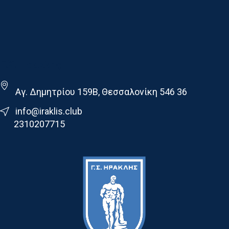
Γ.Σ. Ηρακλης
Αγ. Δημητρίου 159Β, Θεσσαλονίκη 546 36
info@iraklis.club
2310207715