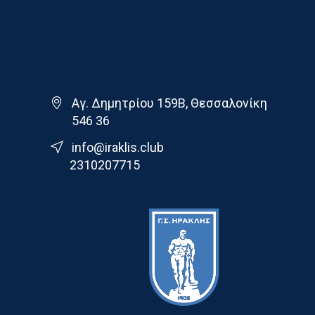
Γ.Σ. Ηρακλης
Αγ. Δημητρίου 159Β, Θεσσαλονίκη
546 36
info@iraklis.club
2310207715