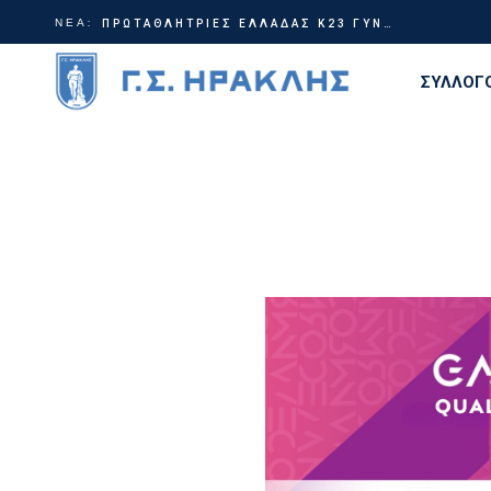
ΝΕΑ:
Γίνε μέρος της ιστορίας | Χορηγικά πακέτα ΗρακλήςTable Tennis
ΠΡΩΤΑΘΛΗΤΡΙΕΣ ΕΛΛΑΔΑΣ Κ23 ΓΥΝΑΙΚΩΝ!
ΣΥΛΛΟΓ
Διοίκη
Ιστορία
Τίτλοι
Εγκατα