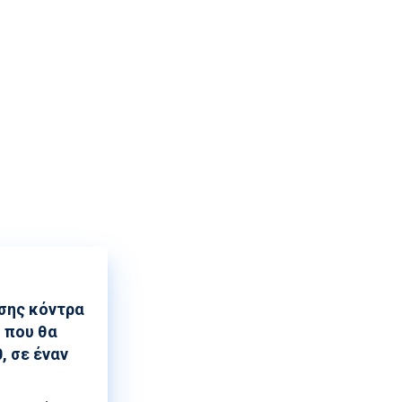
ρισης
ησης κόντρα
 που θα
, σε έναν