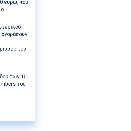
0 ευρώ, που
ιο
ξωτερικού
α αγοράσουν
ριασμό του
όδου των 10
members του