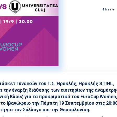
Στίβος
Ακαδημία Υδατοσφαί
Share
Κολύμβηση
Ακαδημία Ξιφασκίας
Συγχρονισμένη Κολύμβηση
Καταδύσεις
Χειροσφαίριση Ανδρών
Ξιφασκία
Πινγκ Πονγκ
Ποδηλασία
πάσκετ Γυναικών του Γ.Σ. Ηρακλής, Ηρακλής STIHL,
ι την έναρξη διάθεσης των εισιτηρίων της αναμέτρ
νική Κλουζ για τα προκριματικά του EuroCup Women,
στο Ιβανώφειο την Πέμπτη 19 Σεπτεμβρίου στις 20:00
τή για τον Σύλλογο και την Θεσσαλονίκη.