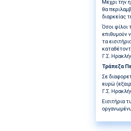
Μέχρι την η
θα περιλαμβ
διαρκείας τ
Όσοι φίλοι
επιθυμούν 
τα εισιτήρι
καταθέτοντ
Γ.Σ. Ηρακλή
Τράπεζα Πε
Σε διαφορετ
ευρώ (εξαιρ
Γ.Σ. Ηρακλή
Εισιτήρια τ
οργανωμένω