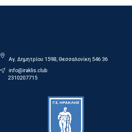
Γ.Σ. Ηρακλης
Αγ. Δημητρίου 159Β, Θεσσαλονίκη 546 36
info@iraklis.club
2310207715