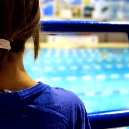
Στίβος
Ακαδημία Υδατοσφαί
Κολύμβηση
Ακαδημία Ξιφασκίας
Συγχρονισμένη Κολύμβηση
Καταδύσεις
Χειροσφαίριση Ανδρών
Ξιφασκία
Πινγκ Πονγκ
Ποδηλασία