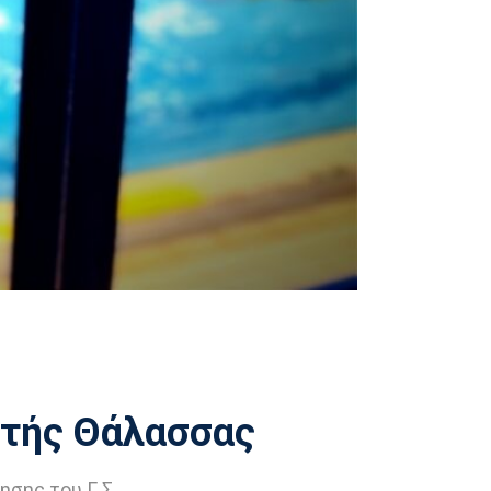
χτής Θάλασσας
ησης του Γ.Σ