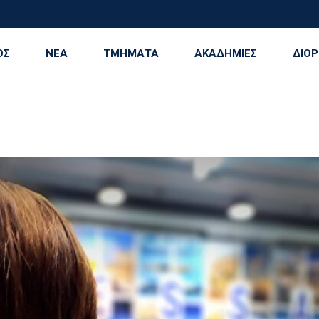
Γίνε μέρος της ιστορίας | Χορηγικά πακέτα ΗρακλήςTable Tennis
ΟΣ
ΝΕΑ
ΤΜΗΜΑΤΑ
ΑΚΑΔΗΜΙΕΣ
ΔΙΟΡ
ση
Μπάσκετ Ανδρών
Παροχές – Προνόμοι
Σχέδιο Δράσης
Ηρά
Μπάσκετ Γυναικών
Ακαδημία Ποδοσφαί
Ιβα
Πετοσφαίριση Ανδρών
Ακαδημία Στίβου
Ζαχ
στάσεις
Πετοσφαίριση Γυναικών
Ακαδημία Μπάσκετ
IRA
Ράγκμπι Ανδρών
Ακαδημία Βολεϊ
Ράγκμπι Γυναικών
Ακαδημία Καταδύσε
Υδατοσφαίριση Ανδρών
Ακαδημία Κολύμβηση
Υδατοσφαίριση Γυναικών
Καλλιτεχνική κολύμ