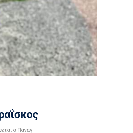
ραΐσκος
εται ο Παναγ