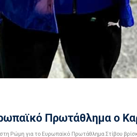
υρωπαϊκό Πρωτάθλημα ο Κα
 στη Ρώμη για το Ευρωπαϊκό Πρωτάθλημα Στίβου βρίσκ