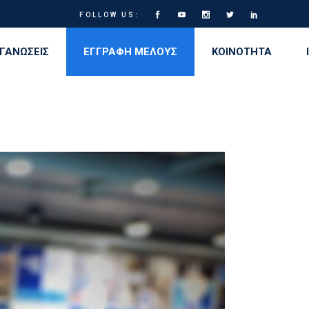
FOLLOW US:
ΓΑΝΩΣΕΙΣ
ΕΓΓΡΑΦΗ ΜΕΛΟΥΣ
ΚΟΙΝΟΤΗΤΑ
α
 για την Ισότητα των Φύλων στον Γ.Σ. Ηρακλής
κλειοι Αγώνες
ρου
νώφεια
Μητρώο εθελοντών αιμοδοτών Γ.Σ. Ηρακλής
αριάδεια
 Camp
ων
ς
βηση