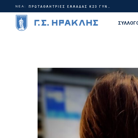
ΝΕΑ:
ΠΡΩΤΑΘΛΗΤΡΙΕΣ ΕΛΛΑΔΑΣ Κ23 ΓΥΝΑΙΚΩΝ!
Αποτελέσματα Πανελλήνιο Πρωτάθλημα Κ20 – Τρίκαλα
ΣΥΛΛΟΓ
Διοίκη
Ιστορία
Τίτλοι
Εγκατα