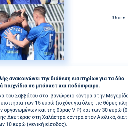
Στίβος
Ακαδημία Υδατοσφαί
Κολύμβηση
Ακαδημία Ξιφασκίας
Share
Συγχρονισμένη Κολύμβηση
Καταδύσεις
Χειροσφαίριση Ανδρών
Ξιφασκία
Πινγκ Πονγκ
λής ανακοινώνει την διάθεση εισιτηρίων για τα δύο
Ποδηλασία
ά παιχνίδια σε μπάσκετ και ποδόσφαιρο.
να του Σαββάτου στο Ιβανώφειο κόντρα στην Μεγαρίδα
 εισιτήρια των 15 ευρώ (ισχύει για όλες τις θύρες πλη
 οργανωμένων και της θύρας VIP) και των 30 ευρώ (θύ
ης Δευτέρας στη Χαλάστρα κόντρα στον Αιολικό, διατ
ων 10 ευρώ (γενική είσοδος).