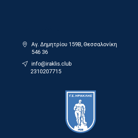
Γ.Σ. Ηρακλης
Αγ. Δημητρίου 159Β, Θεσσαλονίκη
546 36
info@iraklis.club
2310207715