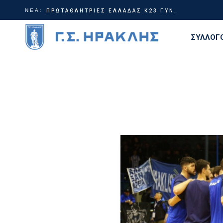
ΝΕΑ:
Γίνε μέρος της ιστορίας | Χορηγικά πακέτα ΗρακλήςTable Tennis
ΠΡΩΤΑΘΛΗΤΡΙΕΣ ΕΛΛΑΔΑΣ Κ23 ΓΥΝΑΙΚΩΝ!
ΣΥΛΛΟΓ
Διοίκη
Ιστορία
Τίτλοι
Εγκατα