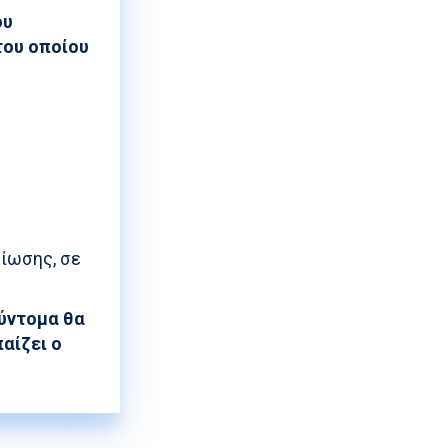
ου
του οποίου
ίωσης, σε
σύντομα θα
παίζει ο