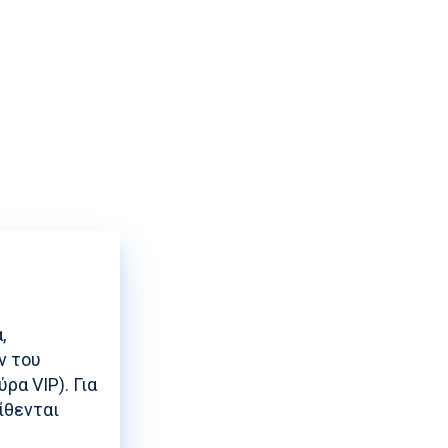
ρισης
,
ν του
ρα VIP). Για
ίθενται