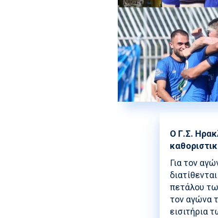
Ο Γ.Σ. Ηρακ
καθοριστικ
Για τον αγώ
διατίθενται
πετάλου των
τον αγώνα τ
εισιτήρια τ